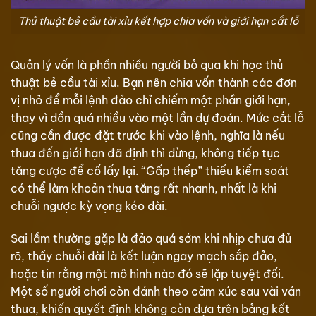
Thủ thuật bẻ cầu tài xỉu kết hợp chia vốn và giới hạn cắt lỗ
Quản lý vốn là phần nhiều người bỏ qua khi học thủ
thuật bẻ cầu tài xỉu. Bạn nên chia vốn thành các đơn
vị nhỏ để mỗi lệnh đảo chỉ chiếm một phần giới hạn,
thay vì dồn quá nhiều vào một lần dự đoán. Mức cắt lỗ
cũng cần được đặt trước khi vào lệnh, nghĩa là nếu
thua đến giới hạn đã định thì dừng, không tiếp tục
tăng cược để cố lấy lại. “Gấp thếp” thiếu kiểm soát
có thể làm khoản thua tăng rất nhanh, nhất là khi
chuỗi ngược kỳ vọng kéo dài.
Sai lầm thường gặp là đảo quá sớm khi nhịp chưa đủ
rõ, thấy chuỗi dài là kết luận ngay mạch sắp đảo,
hoặc tin rằng một mô hình nào đó sẽ lặp tuyệt đối.
Một số người chơi còn đánh theo cảm xúc sau vài ván
thua, khiến quyết định không còn dựa trên bảng kết