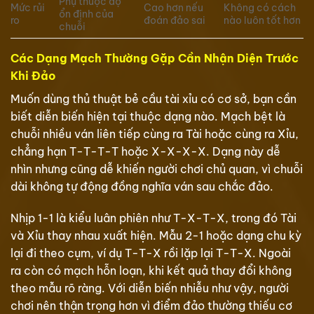
Phụ thuộc độ
Mức rủi
Cao hơn nếu
Không có cách
ổn định của
ro
đoán đảo sai
nào luôn tốt hơn
chuỗi
Các Dạng Mạch Thường Gặp Cần Nhận Diện Trước
Khi Đảo
Muốn dùng thủ thuật bẻ cầu tài xỉu có cơ sở, bạn cần
biết diễn biến hiện tại thuộc dạng nào. Mạch bệt là
chuỗi nhiều ván liên tiếp cùng ra Tài hoặc cùng ra Xỉu,
chẳng hạn T-T-T-T hoặc X-X-X-X. Dạng này dễ
nhìn nhưng cũng dễ khiến người chơi chủ quan, vì chuỗi
dài không tự động đồng nghĩa ván sau chắc đảo.
Nhịp 1-1 là kiểu luân phiên như T-X-T-X, trong đó Tài
và Xỉu thay nhau xuất hiện. Mẫu 2-1 hoặc dạng chu kỳ
lại đi theo cụm, ví dụ T-T-X rồi lặp lại T-T-X. Ngoài
ra còn có mạch hỗn loạn, khi kết quả thay đổi không
theo mẫu rõ ràng. Với diễn biến nhiễu như vậy, người
chơi nên thận trọng hơn vì điểm đảo thường thiếu cơ