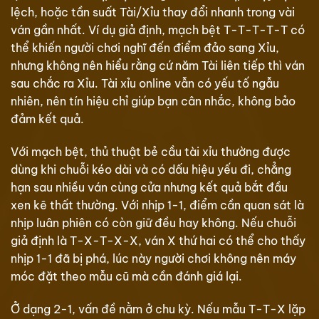
lệch, hoặc tần suất Tài/Xỉu thay đổi nhanh trong vài
ván gần nhất. Ví dụ giả định, mạch bệt T-T-T-T-T có
thể khiến người chơi nghĩ đến điểm đảo sang Xỉu,
nhưng không nên hiểu rằng cứ năm Tài liên tiếp thì ván
sau chắc ra Xỉu. Tài xỉu online vẫn có yếu tố ngẫu
nhiên, nên tín hiệu chỉ giúp bạn cân nhắc, không bảo
đảm kết quả.
Với mạch bệt, thủ thuật bẻ cầu tài xỉu thường được
dùng khi chuỗi kéo dài và có dấu hiệu yếu đi, chẳng
hạn sau nhiều ván cùng cửa nhưng kết quả bắt đầu
xen kẽ thất thường. Với nhịp 1-1, điểm cần quan sát là
nhịp luân phiên có còn giữ đều hay không. Nếu chuỗi
giả định là T-X-T-X-X, ván X thứ hai có thể cho thấy
nhịp 1-1 đã bị phá, lúc này người chơi không nên máy
móc đặt theo mẫu cũ mà cần đánh giá lại.
Ở dạng 2-1, vấn đề nằm ở chu kỳ. Nếu mẫu T-T-X lặp