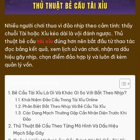
Nhiều người chơi thua vì đảo nhịp theo cảm tính: thấy
chuỗi Tài hoặc Xỉu kéo dài là vội đánh ngược. Thủ
thuật bẻ cầu
tài xỉu
đúng hơn nên bắt đầu từ thao tác
đọc bảng kết quả, xem lịch sử ván chơi, nhận ra dấu
hiệu gãy nhịp, chọn điểm đảo hợp lý và luôn đi kèm
quản lý vốn.
Table of Contents
Bẻ Cầu Tài Xỉu Là Gì Và Khác Gì So Với Bắt Theo Nhịp?
Khái Niệm Đảo Cầu Trong Tài Xỉu Online
Phân Biệt Bắt Theo Nhịp Và Bẻ Cầu Tài Xỉu
Các Dạng Mạch Thường Gặp Cần Nhận Diện Trước Khi
Đảo
Thủ Thuật Bẻ Cầu Theo Từng Mô Hình Và Dấu Hiệu
Mạch Sắp Gãy