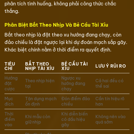
phân tích tình huống, không phải công thức chắc
thắng.
Phân Biệt Bắt Theo Nhịp Và Bẻ Cầu Tài Xỉu
Bắt theo nhịp là đặt theo xu hướng đang chạy, còn
đảo chiều là đặt ngược lại khi dự đoán mạch sắp gãy.
Khác biệt chính nằm ở thời điểm ra quyết định.
TIÊU
BẮT THEO
BẺ CẦU TÀI
LƯU Ý RỦI RO
CHÍ
NHỊP TÀI XỈU
XỈU
Hướng
Ngược xu
Theo nhịp hiện
Cả hai đều có
đặt
hướng đang
tại
thể sai
cược
chạy
Mục
Tận dụng mạch
Đón điểm đảo
Cần tín hiệu rõ
đích
ổn định
chiều
hơn
Thời
Khi diễn biến
Khi mẫu còn
Không nên vào
điểm
có dấu hiệu
giữ nhịp
quá sớm
vào
gãy