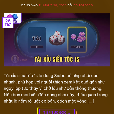
ĐĂNG VÀO
THÁNG 7 28, 2026
BỞI
EDITOR0SEO
28
Th7
Tài xỉu siêu tốc 1s là dạng Sicbo có nhịp chơi cực
nhanh, phù hợp với người thích xem kết quả gần như
ngay lập tức thay vì chờ lâu như bản thông thường.
Nếu bạn mới biết đến dạng chơi này, điều quan trọng
nhất là nắm rõ luật cơ bản, cách một vòng […]
TIẾP TỤC ĐỌC
→