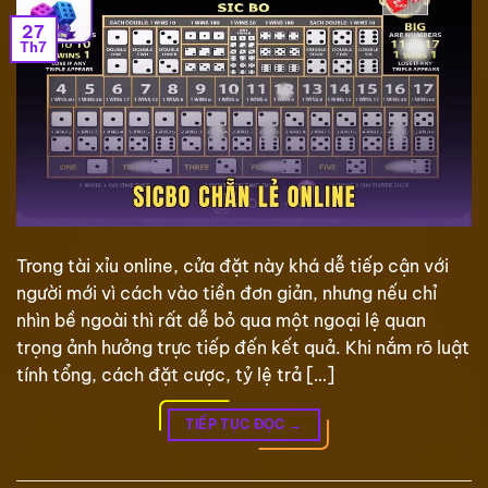
27
Th7
Trong tài xỉu online, cửa đặt này khá dễ tiếp cận với
người mới vì cách vào tiền đơn giản, nhưng nếu chỉ
nhìn bề ngoài thì rất dễ bỏ qua một ngoại lệ quan
trọng ảnh hưởng trực tiếp đến kết quả. Khi nắm rõ luật
tính tổng, cách đặt cược, tỷ lệ trả […]
TIẾP TỤC ĐỌC
→