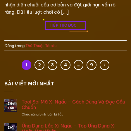
nhận diện chuỗi cầu cơ bản và đặt giới hạn vốn rõ
ràng. Dữ liệu lượt chơi có […]
TIẾP TỤC ĐỌC
→
Đăng trong
Thủ Thuật Tài xỉu
1
2
3
4
…
9
BÀI VIẾT MỚI NHẤT
Tool Soi Mã Xí Ngầu – Cách Dùng Và Đọc Cầu
05
Chuẩn
Th8
Chức năng bình luận bị tắt
ở
Tool
Soi
Ứng Dụng Lắc Xí Ngầu – Top Ứng Dụng Xí
04
Mã