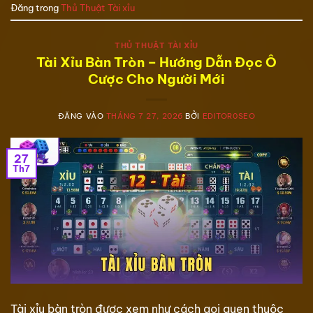
Đăng trong
Thủ Thuật Tài xỉu
THỦ THUẬT TÀI XỈU
Tài Xỉu Bàn Tròn – Hướng Dẫn Đọc Ô
Cược Cho Người Mới
ĐĂNG VÀO
THÁNG 7 27, 2026
BỞI
EDITOR0SEO
27
Th7
Tài xỉu bàn tròn được xem như cách gọi quen thuộc