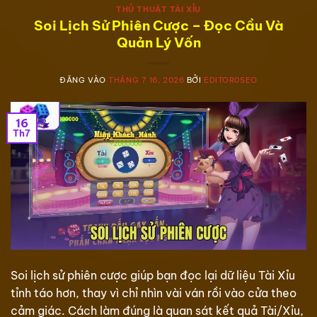
THỦ THUẬT TÀI XỈU
Soi Lịch Sử Phiên Cược – Đọc Cầu Và
Quản Lý Vốn
ĐĂNG VÀO
THÁNG 7 16, 2026
BỞI
EDITOR0SEO
16
Th7
Soi lịch sử phiên cược giúp bạn đọc lại dữ liệu Tài Xỉu
tỉnh táo hơn, thay vì chỉ nhìn vài ván rồi vào cửa theo
cảm giác. Cách làm đúng là quan sát kết quả Tài/Xỉu,