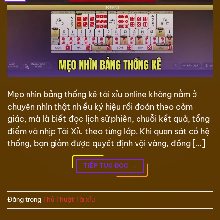
Mẹo nhìn bảng thống kê tài xỉu online không nằm ở
chuyện nhìn thật nhiều ký hiệu rồi đoán theo cảm
giác, mà là biết đọc lịch sử phiên, chuỗi kết quả, tổng
điểm và nhịp Tài Xỉu theo từng lớp. Khi quan sát có hệ
thống, bạn giảm được quyết định vội vàng, đồng […]
TIẾP TỤC ĐỌC
→
Đăng trong
Thủ Thuật Tài xỉu