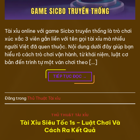
Tài xỉu online với game Sicbo truyền thống là trò chơi
xúc xắc 3 viên gắn liền với tên gọi tài xỉu mà nhiều
người Việt đã quen thuộc. Nội dung dưới đây giúp bạn
hiểu rõ cách trò chơi vận hành, từ khái niệm, luật cơ
bản đến trình tự một ván chơi theo […]
TIẾP TỤC ĐỌC
→
Đăng trong
Thủ Thuật Tài xỉu
THỦ THUẬT TÀI XỈU
Tài Xỉu Siêu Tốc 1s – Luật Chơi Và
Cách Ra Kết Quả