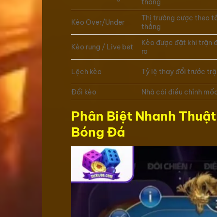
thắng
Thị trường cược theo t
Kèo Over/Under
thắng
Kèo được đặt khi trận 
Kèo rung / Live bet
ra
Lệch kèo
Tỷ lệ thay đổi trước tr
Đổi kèo
Nhà cái điều chỉnh mố
Phân Biệt Nhanh Thuật 
Bóng Đá