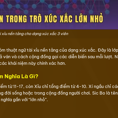
i xỉu nền tảng cho dạng xúc xắc 3 viên
m thuật ngữ tài xỉu nền tảng của dạng xúc xắc. Đây là lớ
uả ván và cách cộng đồng gọi các diễn biến sau mỗi lượt. 
các khái niệm này chính xác hơn.
m Nghĩa Là Gì?
điểm từ 11-17, còn Xỉu chỉ tổng điểm từ 4-10. Xí ngầu chỉ c
g đời sống hoặc trong cộng đồng người chơi. Sic Bo là tên
 nghĩa gần với “lớn nhỏ”.