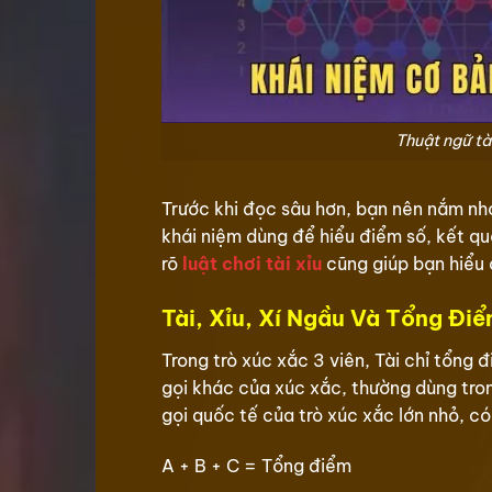
Thuật ngữ tà
Trước khi đọc sâu hơn, bạn nên nắm nhó
khái niệm dùng để hiểu điểm số, kết q
rõ
luật chơi tài xỉu
cũng giúp bạn hiểu 
Tài, Xỉu, Xí Ngầu Và Tổng Điể
Trong trò xúc xắc 3 viên, Tài chỉ tổng 
gọi khác của xúc xắc, thường dùng tron
gọi quốc tế của trò xúc xắc lớn nhỏ, có
A + B + C = Tổng điểm