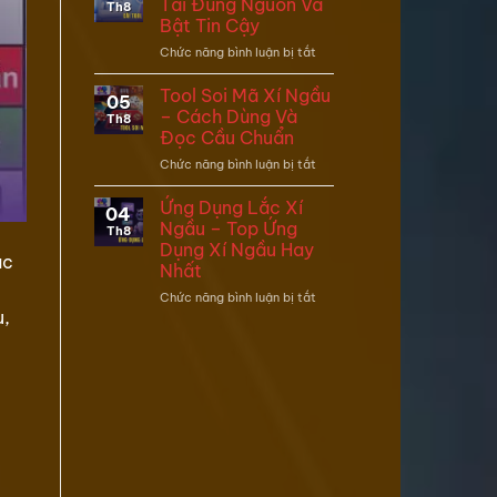
Tải Đúng Nguồn Và
Th8
Có
Android
Bật Tin Cậy
Cho
–
Chức năng bình luận bị tắt
Tài
ở
Hướng
Xỉu
Cài
Dẫn
Tool
Tải
Tool Soi Mã Xí Ngầu
05
Hack
Và
– Cách Dùng Và
Th8
iOS
Thiết
Đọc Cầu Chuẩn
–
Lập
Chức năng bình luận bị tắt
ở
Tải
Công
Tool
Đúng
Cụ
Soi
Nguồn
Ứng Dụng Lắc Xí
04
Mã
Và
Ngầu – Top Ứng
Th8
Xí
Bật
Dụng Xí Ngầu Hay
Ngầu
úc
Tin
Nhất
–
Cậy
Cách
Chức năng bình luận bị tắt
ở
u,
Dùng
Ứng
Và
Dụng
Đọc
Lắc
Cầu
Xí
Chuẩn
Ngầu
–
Top
Ứng
Dụng
Xí