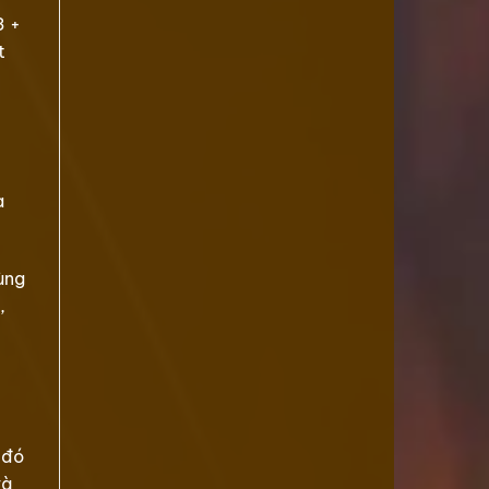
3 +
t
a
dùng
,
 đó
và