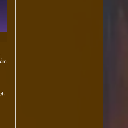
p
Nắm
ách