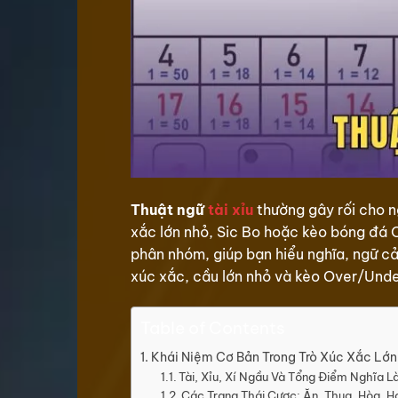
Thuật ngữ
tài xỉu
thường gây rối cho n
xắc lớn nhỏ, Sic Bo hoặc kèo bóng đá 
phân nhóm, giúp bạn hiểu nghĩa, ngữ cả
xúc xắc, cầu lớn nhỏ và kèo Over/Und
Table of Contents
Khái Niệm Cơ Bản Trong Trò Xúc Xắc Lớn
Tài, Xỉu, Xí Ngầu Và Tổng Điểm Nghĩa L
Các Trạng Thái Cược: Ăn, Thua, Hòa, H