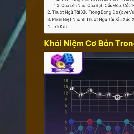
Cầu Lớn Nhỏ: Cầu Bệt, Cầu Đảo, Cầu 1
Thuật Ngữ Tài Xỉu Trong Bóng Đá (over/
Phân Biệt Nhanh Thuật Ngữ Tài Xỉu Xúc 
Lời Kết
Khái Niệm Cơ Bản Tron