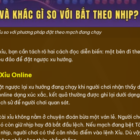
xỉu so với phương pháp đặt theo mạch đang chạy
xỉu, bạn cần tách rõ hai cách đọc diễn biến: một bên đi th
iệu đảo để đặt ngược xu hướng.
Xỉu Online
ặt ngược lại xu hướng đang chạy khi người chơi nhận thấy 
 online dạng xúc xắc, kết quả thường được ghi lại dưới dạng
ịch sử để người chơi quan sát.
tài xỉu không nằm ở chuyện đoán bừa một ván lẻ. Người ch
có còn giữ nhịp hay đã bắt đầu lệch. Nếu mạch đang bệt Tà
 nhịp, người chơi có thể cân nhắc điểm vào lệnh Xỉu. Dù vậ