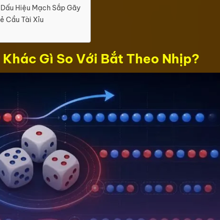
à Dấu Hiệu Mạch Sắp Gãy
ẻ Cầu Tài Xỉu
à Khác Gì So Với Bắt Theo Nhịp?