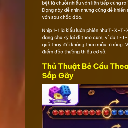
bệt là chuỗi nhiều ván liên tiếp cùng
Dạng này dễ nhìn nhưng cũng dễ khiến n
ván sau chắc đảo.
Nhịp 1-1 là kiểu luân phiên như T-X-T-
dạng chu kỳ lại đi theo cụm, ví dụ T-T-
quả thay đổi không theo mẫu rõ ràng. Vớ
điểm đảo thường thiếu cơ sở.
Thủ Thuật Bẻ Cầu Theo
Sắp Gãy