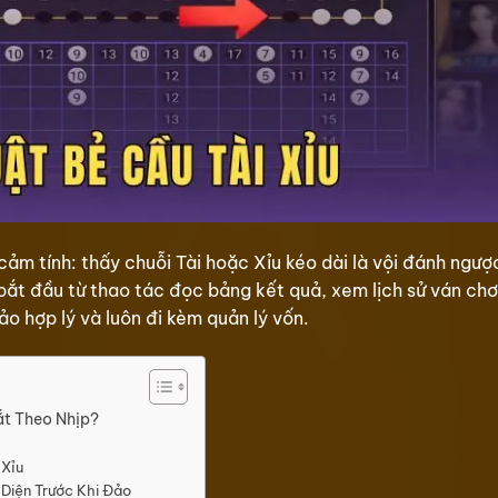
cảm tính: thấy chuỗi Tài hoặc Xỉu kéo dài là vội đánh ngượ
ắt đầu từ thao tác đọc bảng kết quả, xem lịch sử ván chơ
ảo hợp lý và luôn đi kèm quản lý vốn.
ắt Theo Nhịp?
 Xỉu
Diện Trước Khi Đảo