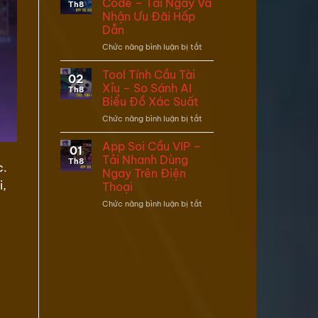
Code – Tải Ngay Và
Th8
Cầu
Xí
Nhận Ưu Đãi Hấp
Chuẩn
Ngầu
Dẫn
–
Top
Chức năng bình luận bị tắt
ở
Ứng
App
Dụng
Tài
Tool Tính Cầu Tài
02
Xí
Xỉu
Xỉu – So Sánh AI
Th8
Ngầu
Tặng
Biểu Đồ Xác Suất
Hay
Code
Chức năng bình luận bị tắt
Nhất
ở
–
Tool
Tải
Tính
Ngay
App Soi Cầu VIP –
01
Cầu
Và
Tải Nhanh Dùng
Th8
c.
Tài
Nhận
Ngay Trên Điện
Xỉu
Ưu
i,
Thoại
–
Đãi
So
Chức năng bình luận bị tắt
Hấp
ở
Sánh
Dẫn
App
AI
Soi
Biểu
Cầu
Đồ
VIP
Xác
–
Suất
Tải
Nhanh
Dùng
Ngay