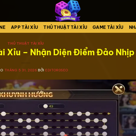
INE
APP TÀI XỈU
THỦ THUẬT TÀI XỈU
GAME TÀI XỈU
NH
THỦ THUẬT TÀI XỈU
i Xỉu – Nhận Diện Điểm Đảo Nhịp
ÀO
THÁNG 5 31, 2026
BỞI
EDITOR0SEO