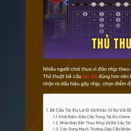
Nhiều người chơi thua vì đảo nhịp theo 
Thủ thuật bẻ cầu
tài xỉu
đúng hơn nên b
nhận ra dấu hiệu gãy nhịp, chọn điểm đ
Table of Contents
Bẻ Cầu Tài Xỉu Là Gì Và Khác Gì So Với B
Khái Niệm Đảo Cầu Trong Tài Xỉu Online
Phân Biệt Bắt Theo Nhịp Và Bẻ Cầu Tài
Các Dạng Mạch Thường Gặp Cần Nhận 