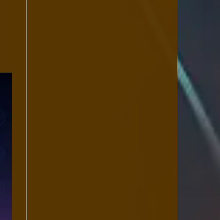
Trên
Điện
Thoại