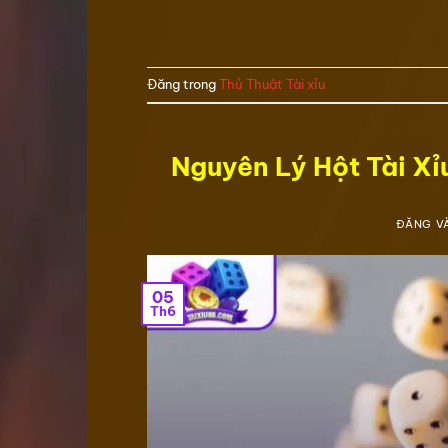
Đăng trong
Thủ Thuật Tài xỉu
Nguyên Lý Hột Tài Xỉ
ĐĂNG V
05
Th6