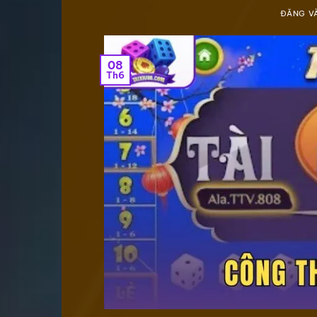
ĐĂNG V
08
Th6