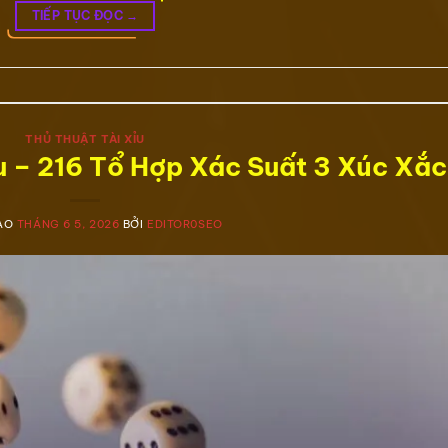
TIẾP TỤC ĐỌC
→
THỦ THUẬT TÀI XỈU
u – 216 Tổ Hợp Xác Suất 3 Xúc Xắc
ÀO
THÁNG 6 5, 2026
BỞI
EDITOR0SEO