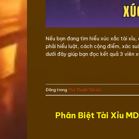
Nếu bạn đang tìm hiểu xúc xắc tài xỉu, 
phải hiểu luật, cách cộng điểm, xác su
dưới đây giúp bạn đọc kết quả 3 viên x
Đăng trong
Thủ Thuật Tài xỉu
Phân Biệt Tài Xỉu M