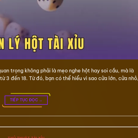
u quan trọng không phải là mẹo nghe hột hay soi cầu, mà là
ừ 3 đến 18. Từ đó, bạn có thể hiểu vì sao cửa lớn, cửa nhỏ
TIẾP TỤC ĐỌC
→