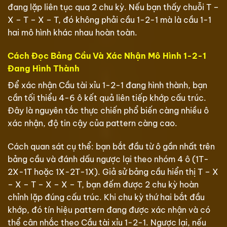
đang lặp liên tục qua 2 chu kỳ. Nếu bạn thấy chuỗi T –
X – T – X – T, đó không phải cầu 1-2-1 mà là cầu 1-1
hai mô hình khác nhau hoàn toàn.
Cách Đọc Bảng Cầu Và Xác Nhận Mô Hình 1-2-1
Đang Hình Thành
Để xác nhận Cầu tài xỉu 1-2-1 đang hình thành, bạn
cần tối thiểu 4-6 ô kết quả liên tiếp khớp cấu trúc.
Đây là nguyên tắc thực chiến phổ biến càng nhiều ô
xác nhận, độ tin cậy của pattern càng cao.
Cách quan sát cụ thể: bạn bắt đầu từ ô gần nhất trên
bảng cầu và đánh dấu ngược lại theo nhóm 4 ô (1T-
2X-1T hoặc 1X-2T-1X). Giả sử bảng cầu hiển thị T – X
– X – T – X – X – T, bạn đếm được 2 chu kỳ hoàn
chỉnh lặp đúng cấu trúc. Khi chu kỳ thứ hai bắt đầu
khớp, đó tín hiệu pattern đang được xác nhận và có
thể cân nhắc theo Cầu tài xỉu 1-2-1. Ngược lại, nếu