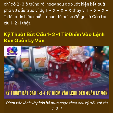
chỉ có 2-3 ô trùng rồi ngay sau đó xuất hiện kết quả
phá vỡ cấu trúc ví dụ T – X – X – X thay vì T – X – X –
T đó là tín hiệu nhiễu, chưa đủ cơ sở để gọi là Cầu tài
xỉu 1-2-1 thật.
Kỹ Thuật Bắt Cầu 1-2-1 Từ Điểm Vào Lệnh
Đến Quản Lý Vốn
Điểm vào lệnh và phân bổ mức cược theo chu kỳ cầu tài xỉu
1-2-1