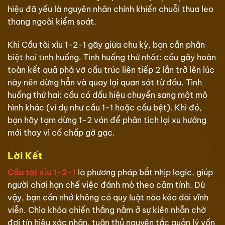
hiệu đã yếu là nguyên nhân chính khiến chuỗi thua leo
thang ngoài kiểm soát.
Khi Cầu tài xỉu 1-2-1 gãy giữa chu kỳ, bạn cần phân
biệt hai tình huống. Tình huống thứ nhất: cầu gãy hoàn
toàn kết quả phá vỡ cấu trúc liên tiếp 2 lần trở lên lúc
này nên dừng hẳn và quay lại quan sát từ đầu. Tình
huống thứ hai: cầu có dấu hiệu chuyển sang một mô
hình khác (ví dụ như cầu 1-1 hoặc cầu bệt). Khi đó,
bạn hãy tạm dừng 1-2 ván để phân tích lại xu hướng
mới thay vì cố chấp gỡ gạc.
Lời Kết
Cầu tài xỉu 1-2-1
là phương pháp bắt nhịp logic, giúp
người chơi hạn chế việc đánh mò theo cảm tính. Dù
vậy, bạn cần nhớ không có quy luật nào kéo dài vĩnh
viễn. Chìa khóa chiến thắng nằm ở sự kiên nhẫn chờ
đợi tín hiệu xác nhận, tuân thủ nguyên tắc quản lý vốn