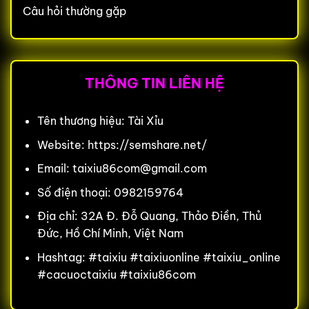
Câu hỏi thường gặp
THÔNG TIN LIÊN HỆ
Tên thương hiệu: Tài Xỉu
Website: https://semshare.net/
Email:
taixiu86com@gmail.com
Số điện thoại: 0982159764
Địa chỉ: 32A Đ. Đỗ Quang, Thảo Điền, Thủ
Đức, Hồ Chí Minh, Việt Nam
Hashtag: #taixiu #taixiuonline #taixiu_online
#cacuoctaixiu #taixiu86com