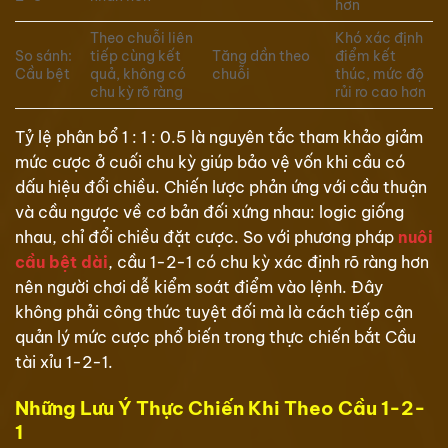
hơn
Theo chuỗi liên
Khó xác định
So sánh:
tiếp cùng kết
Tăng dần theo
điểm kết
Cầu bệt
quả, không có
chuỗi
thúc, mức độ
chu kỳ rõ ràng
rủi ro cao hơn
Tỷ lệ phân bổ 1 : 1 : 0.5 là nguyên tắc tham khảo giảm
mức cược ở cuối chu kỳ giúp bảo vệ vốn khi cầu có
dấu hiệu đổi chiều. Chiến lược phản ứng với cầu thuận
và cầu ngược về cơ bản đối xứng nhau: logic giống
nhau, chỉ đổi chiều đặt cược. So với phương pháp
nuôi
cầu bệt dài
, cầu 1-2-1 có chu kỳ xác định rõ ràng hơn
nên người chơi dễ kiểm soát điểm vào lệnh. Đây
không phải công thức tuyệt đối mà là cách tiếp cận
quản lý mức cược phổ biến trong thực chiến bắt Cầu
tài xỉu 1-2-1.
Những Lưu Ý Thực Chiến Khi Theo Cầu 1-2-
1