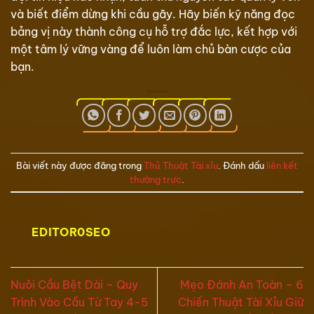
và biết điểm dừng khi cầu gãy. Hãy biến kỹ năng đọc
bảng vị này thành công cụ hỗ trợ đắc lực, kết hợp với
một tâm lý vững vàng để luôn làm chủ bàn cược của
bạn.
Bài viết này được đăng trong
Thủ Thuật Tài xỉu
. Đánh dấu
liên kết
thường trực
.
EDITOR0SEO
Nuôi Cầu Bệt Dài – Quy
Mẹo Đánh An Toàn – 6
Trình Vào Cầu Từ Tay 4-5
Chiến Thuật Tài Xỉu Giữ