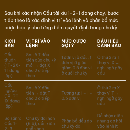
Sau khi xác nhận Cầu tài xỉu 1-2-1 đang chạy, bước
tiếp theo là xác định vị trí vào lệnh và phân bổ mức
cược hợp lý cho từng điểm quyết định trong chu kỳ.
KỊCH
VỊ TRÍ VÀO
MỨC CƯỢC
DẤU HIỆU
BẢN
LỆNH
GỢI Ý
CẢNH BÁO
Cầu
Sau ô T đầu
1 đơn vị ở đầu, 1
Ô thứ 3 ra T
thuận
tiên của chu kỳ
đơn vị ở giữa,
thay vì X →
(1T-2X-
mới → đặt X
giảm 0.5 đơn vị
nghi ngờ gãy
1T đang
cho 2 ô tiếp
ở cuối chu kỳ
cầu
lặp)
theo
Cầu
Sau ô X đầu
Ô thứ 3 ra X
ngược
tiên → đặt T
Tương tự: 1 – 1 –
thay vì T →
(1X-2T-
cho 2 ô tiếp
0.5 đơn vị
nghi ngờ gãy
1X đang
theo
cầu
lặp)
Dễ nhận diện
So sánh:
Chu kỳ dài hơn
Phân bổ đều do
nhưng cơ hội
Cầu 1-
(6 ô), cần kiên
chu kỳ dài
vào lệnh ít
2-3
nhẫn hơn