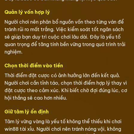
Quản lý vốn hợp lý
Người chơi nên phân bổ nguồn vốn theo từng ván để
tránh rủi ro mất trắng. Việc kiểm soát tốt ngân sách
sẽ giúp bạn duy trì cuộc chơi lâu dài. Đây là yếu tố
quan trọng để tăng tính bền vững trong quá trình trải
nghiệm.
Chọn thời điểm vào tiền
Thời điểm đặt cược có ảnh hưởng lớn đến kết quả.
Người chơi cần tỉnh táo, chọn thời điểm hợp lý thay vì
đặt cược theo cảm xúc. Khi biết chờ đợi đúng lúc, cơ
hội thắng sẽ cao hơn nhiều.
Giữ tâm lý ổn định
Tâm lý vững vàng là yếu tố không thể thiếu khi chơi
win88 tài xỉu. Người chơi nên tránh nóng vội, không