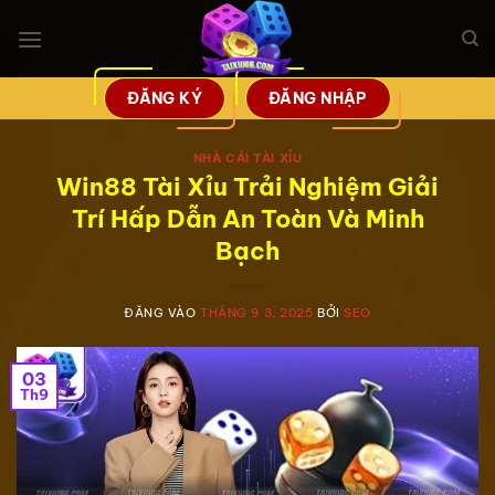
Bỏ
qua
nội
dung
ĐĂNG KÝ
ĐĂNG NHẬP
NHÀ CÁI TÀI XỈU
Win88 Tài Xỉu Trải Nghiệm Giải
Trí Hấp Dẫn An Toàn Và Minh
Bạch
ĐĂNG VÀO
THÁNG 9 3, 2025
BỞI
SEO
03
Th9