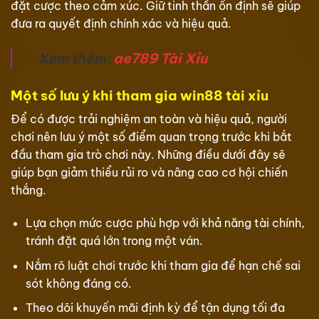
đặt cược theo cảm xúc. Giữ tinh thần ổn định sẽ giúp
đưa ra quyết định chính xác và hiệu quả.
Xem thêm:
ae789 Tài Xỉu
Một số lưu ý khi tham gia win88 tài xỉu
Để có được trải nghiệm an toàn và hiệu quả, người
chơi nên lưu ý một số điểm quan trọng trước khi bắt
đầu tham gia trò chơi này. Những điều dưới đây sẽ
giúp bạn giảm thiểu rủi ro và nâng cao cơ hội chiến
thắng.
Lựa chọn mức cược phù hợp với khả năng tài chính,
tránh đặt quá lớn trong một ván.
Nắm rõ luật chơi trước khi tham gia để hạn chế sai
sót không đáng có.
Theo dõi khuyến mãi định kỳ để tận dụng tối đa