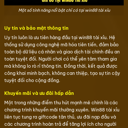
Một số tính năng nổi bật chỉ có tại win88 tài xỉu
Uy tín và bảo mật thông tin
Uy tín luôn là ưu tiên hàng đầu tại win88 tài xỉu. Hệ
thống sử dụng công nghệ mã hóa tiên tiến, đảm bảo
toàn bộ dữ liệu cá nhân và giao dịch tài chính đều an
toàn tuyệt đối. Người chơi có thể yên tâm tham gia
mà không lo rò rỉ thông tin. Đồng thời, kết quả được
công khai minh bạch, không can thiệp, tạo sự tin cậy
tuyệt đối cho cộng đồng.
Khuyến mãi và ưu đãi hấp dẫn
Một trong những điểm thu hút mạnh mẽ chính là các
chương trình khuyến mãi thường xuyên. Win88 tài xỉu
liên tục tung ra giftcode tân thủ, ưu đãi nạp đầu và
các chương trình hoàn trả để tăng lợi ích cho người