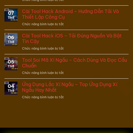
Tool
Hack
Cài Tool Hack Android – Hướng Dẫn Tải Và
07
Trên
Thiết Lập Công Cụ
Th8
Điện
Chức năng bình luận bị tắt
ở
Thoại
Cài
–
Tool
Cài Tool Hack iOS – Tải Đúng Nguồn Và Bật
5
06
Hack
Tính
Tin Cậy
Th8
Android
Năng
Chức năng bình luận bị tắt
ở
–
Cần
Cài
Hướng
Có
Tool
Tool Soi Mã Xí Ngầu – Cách Dùng Và Đọc Cầu
Dẫn
Cho
05
Hack
Tải
Chuẩn
Tài
Th8
iOS
Và
Xỉu
Chức năng bình luận bị tắt
ở
–
Thiết
Tool
Tải
Lập
Soi
Ứng Dụng Lắc Xí Ngầu – Top Ứng Dụng Xí
Đúng
Công
04
Mã
Nguồn
Ngầu Hay Nhất
Cụ
Th8
Xí
Và
Chức năng bình luận bị tắt
ở
Ngầu
Bật
Ứng
–
Tin
Dụng
Cách
Cậy
Lắc
Dùng
Xí
Và
Ngầu
Đọc
–
Cầu
Top