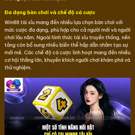
Đa dạng bàn chơi và chế độ cá cược
Win88 tài xỉu mang đến nhiều lựa chọn bàn chơi với
mức cược đa dạng, phù hợp cho cả người mới và người
chơi lâu năm. Ngoài hình thức tài xỉu truyền thống, nền
tảng còn bổ sung nhiều biến thể hấp dẫn nhằm tạo sự
mới mẻ. Các chế độ cá cược linh hoạt mang đến nhiều
cơ hội thắng lớn, khuyến khích người chơi khám phá và
thử nghiệm.