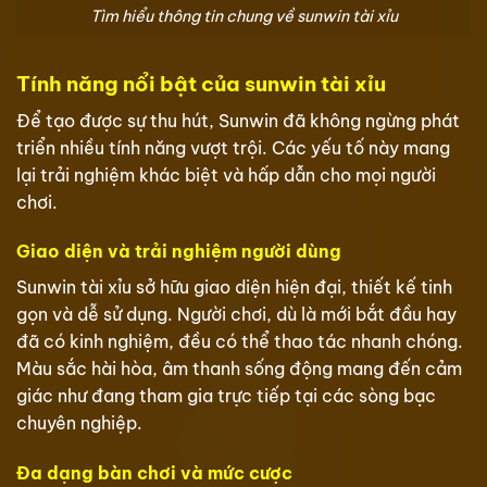
Tìm hiểu thông tin chung về sunwin tài xỉu
Tính năng nổi bật của sunwin tài xỉu
Để tạo được sự thu hút, Sunwin đã không ngừng phát
triển nhiều tính năng vượt trội. Các yếu tố này mang
lại trải nghiệm khác biệt và hấp dẫn cho mọi người
chơi.
Giao diện và trải nghiệm người dùng
Sunwin tài xỉu sở hữu giao diện hiện đại, thiết kế tinh
gọn và dễ sử dụng. Người chơi, dù là mới bắt đầu hay
đã có kinh nghiệm, đều có thể thao tác nhanh chóng.
Màu sắc hài hòa, âm thanh sống động mang đến cảm
giác như đang tham gia trực tiếp tại các sòng bạc
chuyên nghiệp.
Đa dạng bàn chơi và mức cược