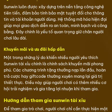
Sunwin luôn được xây dựng trên nền tảng công nghệ
tiên tiến, đảm bảo tính bảo mật tuyệt đối cho thông
tin và tài khoản người dùng. Hệ thống mã hóa hiện đại
giúp mọi giao dịch diễn ra an toàn, minh bạch và công
bằng. Đây chính là yếu tố quan trọng giữ chân người
chơi lâu dài.
Khuyến mãi và ưu đãi hấp dẫn
Một trong những lý do khiến nhiều người yêu thích
Sunwin tài xỉu chính là chính sách khuyến mãi phong
phú. Các chương trình tặng thưởng nạp lần đầu, hoàn
trả cược hay giftcode thường xuyên mang lại giá trị
thiết thực. Điều này giúp người chơi có thêm nhiều cơ
hội trải nghiệm và gia tăng lợi nhuận khi tham gia.
Hướng dẫn tham gia sunwin tài xỉu
Để tham gia trò chơi, người chơi chỉ cần thực hiện một