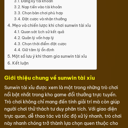
Đăng ký tài khoản
Nạp tiền vào tài khoản
Chọn bàn chơi phù hợp
Đặt cược và nhận thưởng
Mẹo và chiến lược khi chơi sunwin tài xỉu
Quan sát lịch sử kết quả
Quản lý vốn hợp lý
Chọn thời điểm đặt cược
Giữ tâm lý ổn định
Một số lưu ý khi tham gia sunwin tài xỉu
Kết luận
Giới thiệu chung về sunwin tài xỉu
Sunwin tài xỉu được xem là một trong những trò chơi
nổi bật nhất trong kho game đổi thưởng trực tuyến.
Trò chơi không chỉ mang đến tính giải trí mà còn giúp
người chơi thử thách tư duy phân tích. Với giao diện
trực quan, dễ thao tác và tốc độ xử lý nhanh, trò chơi
này nhanh chóng trở thành lựa chọn quen thuộc cho