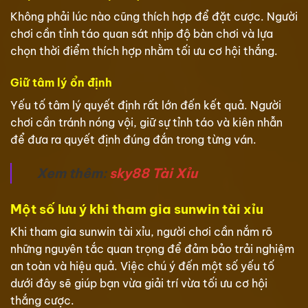
Không phải lúc nào cũng thích hợp để đặt cược. Người
chơi cần tỉnh táo quan sát nhịp độ bàn chơi và lựa
chọn thời điểm thích hợp nhằm tối ưu cơ hội thắng.
Giữ tâm lý ổn định
Yếu tố tâm lý quyết định rất lớn đến kết quả. Người
chơi cần tránh nóng vội, giữ sự tỉnh táo và kiên nhẫn
để đưa ra quyết định đúng đắn trong từng ván.
Xem thêm:
sky88 Tài Xỉu
Một số lưu ý khi tham gia sunwin tài xỉu
Khi tham gia sunwin tài xỉu, người chơi cần nắm rõ
những nguyên tắc quan trọng để đảm bảo trải nghiệm
an toàn và hiệu quả. Việc chú ý đến một số yếu tố
dưới đây sẽ giúp bạn vừa giải trí vừa tối ưu cơ hội
thắng cược.