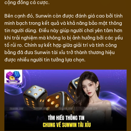
cộng đồng cá cược.
Bên cạnh đó, Sunwin còn được đánh giá cao bởi tính
minh bạch trong kết quả và khả năng bảo mật thông
tin người dùng. Điều này giúp người chơi yên tâm hơn
khi trải nghiệm mà không lo bị ảnh hưởng bởi các yếu
tố rủi ro. Chính sự kết hợp giữa giải trí và tính công
bằng đã đưa Sunwin tài xỉu trở thành thương hiệu
được nhiều người tin tưởng lựa chọn.