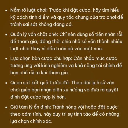
Nắm rõ luật chơi: Trước khi đặt cược, hãy tìm hiểu
kỹ cách tính điểm và quy tắc chung của trò chơi để
tránh sai sót không đáng có.
Quản lý vốn chặt chẽ: Chỉ nên dùng số tiền nhàn rỗi
để tham gia, đồng thời chia nhỏ số vốn thành nhiều
lượt chơi thay vì dồn toàn bộ vào một ván.
Lựa chọn bàn cược phù hợp: Cân nhắc mức cược
tương ứng với kinh nghiệm và khả năng tài chính để
hạn chế rủi ro khi tham gia.
Quan sát kết quả trước đó: Theo dõi lịch sử ván
chơi giúp bạn nhận diện xu hướng và đưa ra quyết
định đặt cược hợp lý hơn.
Giữ tâm lý ổn định: Tránh nóng vội hoặc đặt cược
theo cảm tính, hãy duy trì sự tỉnh táo để có những
lựa chọn chính xác.