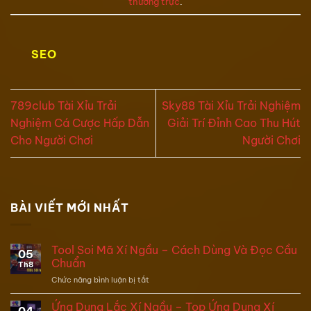
thường trực
.
SEO
789club Tài Xỉu Trải
Sky88 Tài Xỉu Trải Nghiệm
Nghiệm Cá Cược Hấp Dẫn
Giải Trí Đỉnh Cao Thu Hút
Cho Người Chơi
Người Chơi
BÀI VIẾT MỚI NHẤT
Tool Soi Mã Xí Ngầu – Cách Dùng Và Đọc Cầu
05
Chuẩn
Th8
Chức năng bình luận bị tắt
ở
Tool
Soi
Ứng Dụng Lắc Xí Ngầu – Top Ứng Dụng Xí