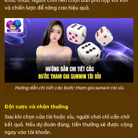
khác nhau. Người chơi nên chọn bàn phù hợp với vốn
và chiến lược để nâng cao hiệu quả.
Hướng dẫn chi tiết các bước tham gia sunwin tài xỉu
Đặt cược và nhận thưởng
Sau khi chọn cửa tài hoặc xỉu, người chơi chỉ cần chờ
kết quả. Nếu dự đoán đúng, tiền thưởng sẽ được cộng
ngay vào tài khoản.