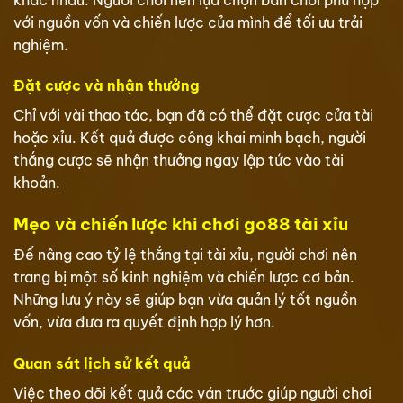
với nguồn vốn và chiến lược của mình để tối ưu trải
nghiệm.
Đặt cược và nhận thưởng
Chỉ với vài thao tác, bạn đã có thể đặt cược cửa tài
hoặc xỉu. Kết quả được công khai minh bạch, người
thắng cược sẽ nhận thưởng ngay lập tức vào tài
khoản.
Mẹo và chiến lược khi chơi go88 tài xỉu
Để nâng cao tỷ lệ thắng tại tài xỉu, người chơi nên
trang bị một số kinh nghiệm và chiến lược cơ bản.
Những lưu ý này sẽ giúp bạn vừa quản lý tốt nguồn
vốn, vừa đưa ra quyết định hợp lý hơn.
Quan sát lịch sử kết quả
Việc theo dõi kết quả các ván trước giúp người chơi