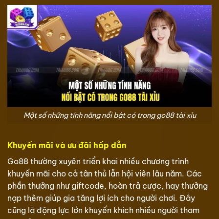
Một số những tính năng nổi bật có trong go88 tài xỉu
Khuyến mãi và ưu đãi hấp dẫn
Go88 thường xuyên triển khai nhiều chương trình
khuyến mãi cho cả tân thủ lẫn hội viên lâu năm. Các
phần thưởng như giftcode, hoàn trả cược, hay thưởng
nạp thêm giúp gia tăng lợi ích cho người chơi. Đây
cũng là động lực lớn khuyến khích nhiều người tham