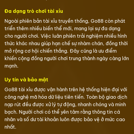
Đa dạng trò chơi tài xỉu
Ngoài phiên bản tài xỉu truyền thống, Go88 còn phát
triển thêm nhiều biến thể mới, mang lại sự đa dạng
cho người chơi. Việc luân phiên trải nghiệm nhiều hình
thức khác nhau giúp hạn chế sự nhàm chán, đồng thời
mở rộng cơ hội chiến thắng. Đây cũng là ưu điểm
khiến cộng đồng người chơi trung thành ngày càng lớn
mạnh.
Uy tín và bảo mật
Go88 tài xỉu được vận hành trên hệ thống hiện đại với
công nghệ mã hóa dữ liệu tiên tiến. Toàn bộ giao dịch
nạp rút đều được xử lý tự động, nhanh chóng và minh
bạch. Người chơi có thể yên tâm rằng thông tin cá
nhân và số dư tài khoản luôn được bảo vệ ở mức cao
nhất.