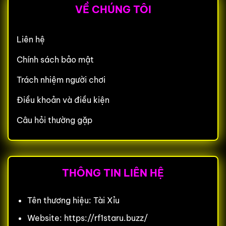
VỀ CHÚNG TÔI
Liên hệ
Chính sách bảo mật
Trách nhiệm người chơi
Điều khoản và điều kiện
Câu hỏi thường gặp
THÔNG TIN LIÊN HỆ
Tên thương hiệu: Tài Xỉu
Website: https://rf1staru.buzz/