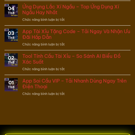
Tool
Soi
Ứng Dụng Lắc Xí Ngầu – Top Ứng Dụng Xí
04
Mã
Ngầu Hay Nhất
Th8
Xí
Chức năng bình luận bị tắt
ở
Ngầu
Ứng
–
Dụng
App Tài Xỉu Tặng Code – Tải Ngay Và Nhận Ưu
Cách
03
Lắc
Dùng
Đãi Hấp Dẫn
Th8
Xí
Và
Chức năng bình luận bị tắt
ở
Ngầu
Đọc
App
–
Cầu
Tài
Tool Tính Cầu Tài Xỉu – So Sánh AI Biểu Đồ
Top
Chuẩn
02
Xỉu
Ứng
Xác Suất
Th8
Tặng
Dụng
Chức năng bình luận bị tắt
ở
Code
Xí
Tool
–
Ngầu
Tính
App Soi Cầu VIP – Tải Nhanh Dùng Ngay Trên
Tải
Hay
01
Cầu
Ngay
Điện Thoại
Nhất
Th8
Tài
Và
Chức năng bình luận bị tắt
ở
Xỉu
Nhận
App
–
Ưu
Soi
So
Đãi
Cầu
Sánh
Hấp
VIP
AI
Dẫn
–
Biểu
Tải
Đồ
Nhanh
Xác
Dùng