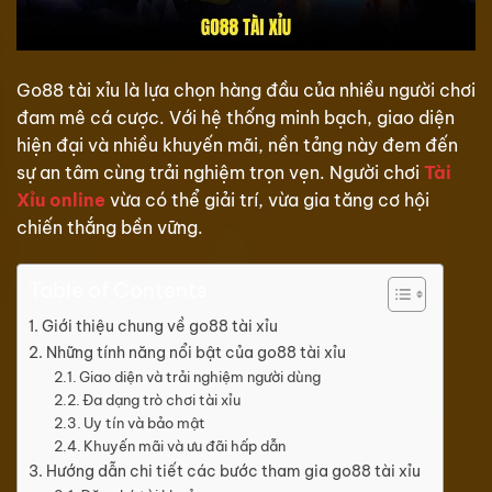
Go88 tài xỉu là lựa chọn hàng đầu của nhiều người chơi
đam mê cá cược. Với hệ thống minh bạch, giao diện
hiện đại và nhiều khuyến mãi, nền tảng này đem đến
sự an tâm cùng trải nghiệm trọn vẹn. Người chơi
Tài
Xỉu online
vừa có thể giải trí, vừa gia tăng cơ hội
chiến thắng bền vững.
Table of Contents
Giới thiệu chung về go88 tài xỉu
Những tính năng nổi bật của go88 tài xỉu
Giao diện và trải nghiệm người dùng
Đa dạng trò chơi tài xỉu
Uy tín và bảo mật
Khuyến mãi và ưu đãi hấp dẫn
Hướng dẫn chi tiết các bước tham gia go88 tài xỉu