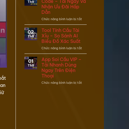
Code – Tải Ngay Và
Th8
Cầu
Xí
Nhận Ưu Đãi Hấp
Chuẩn
Ngầu
Dẫn
–
Top
Chức năng bình luận bị tắt
ở
Ứng
App
Dụng
Tài
Tool Tính Cầu Tài
02
Xí
Xỉu
Xỉu – So Sánh AI
Th8
Ngầu
Tặng
Biểu Đồ Xác Suất
Hay
Code
Chức năng bình luận bị tắt
Nhất
ở
–
Tool
Tải
Tính
Ngay
App Soi Cầu VIP –
01
Cầu
Và
Tải Nhanh Dùng
Th8
Tài
Nhận
Ngay Trên Điện
Xỉu
Ưu
Thoại
bắt
–
Đãi
So
Chức năng bình luận bị tắt
Hấp
ở
uan
Sánh
Dẫn
App
iữ
AI
Soi
Biểu
Cầu
Đồ
VIP
Xác
–
Suất
Tải
Nhanh
Dùng
Ngay