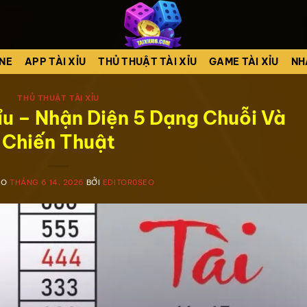
INE
APP TÀI XỈU
THỦ THUẬT TÀI XỈU
GAME TÀI XỈU
NH
THỦ THUẬT TÀI XỈU
ỉu – Nhận Diện 5 Dạng Chuỗi Và
Chiến Thuật
ÀO
THÁNG 6 14, 2026
BỞI
EDITOR0SEO