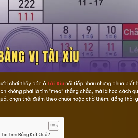
gười chơi thấy các ô
Tài Xỉu
nối tiếp nhau nhưng chưa biết 
ách không phải là tìm “mẹo” thắng chắc, mà là học cách q
 quả, chọn thời điểm theo chuỗi hoặc chờ thêm, đồng thời g
 Tin Trên Bảng Kết Quả?