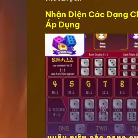
Nhận Diện Các Dạng Ch
Áp Dụng