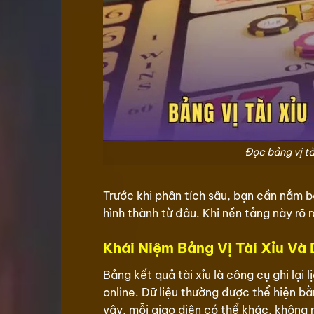
Đọc bảng vị tài
Trước khi phân tích sâu, bạn cần nắm bả
hình thành từ đâu. Khi nền tảng này rõ r
Khái Niệm Bảng Vị Tài Xỉu Và 
Bảng kết quả tài xỉu là công cụ ghi lại 
online. Dữ liệu thường được thể hiện bằ
vậy, mỗi giao diện có thể khác, không 