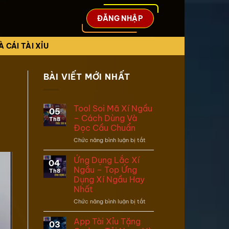
ĐĂNG NHẬP
À CÁI TÀI XỈU
BÀI VIẾT MỚI NHẤT
Tool Soi Mã Xí Ngầu
05
– Cách Dùng Và
Th8
Đọc Cầu Chuẩn
Chức năng bình luận bị tắt
ở
Tool
Soi
Ứng Dụng Lắc Xí
04
Mã
Ngầu – Top Ứng
Th8
Xí
Dụng Xí Ngầu Hay
Ngầu
Nhất
–
Cách
Chức năng bình luận bị tắt
ở
Dùng
Ứng
Và
Dụng
App Tài Xỉu Tặng
03
Đọc
Lắc