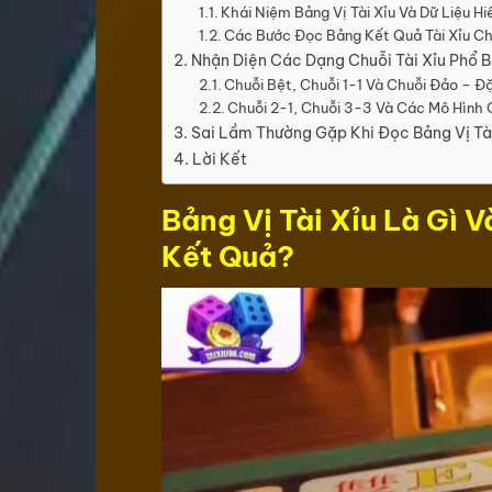
Khái Niệm Bảng Vị Tài Xỉu Và Dữ Liệu Hi
Các Bước Đọc Bảng Kết Quả Tài Xỉu Ch
Nhận Diện Các Dạng Chuỗi Tài Xỉu Phổ B
Chuỗi Bệt, Chuỗi 1-1 Và Chuỗi Đảo – 
Chuỗi 2-1, Chuỗi 3-3 Và Các Mô Hình
Sai Lầm Thường Gặp Khi Đọc Bảng Vị Tà
Lời Kết
Bảng Vị Tài Xỉu Là Gì 
Kết Quả?