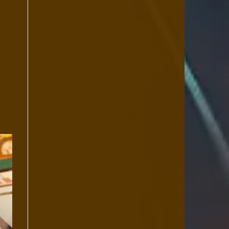
Trên
Điện
Thoại