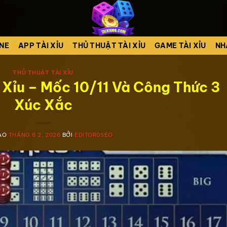
INE
APP TÀI XỈU
THỦ THUẬT TÀI XỈU
GAME TÀI XỈU
NH
THỦ THUẬT TÀI XỈU
 Xỉu – Mốc 10/11 Và Công Thức 3
Xúc Xắc
ÀO
THÁNG 6 2, 2026
BỞI
EDITOR0SEO