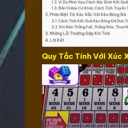
Ví Dụ Minh Họa Cách Xác Định Kết Qu
Bản Online Có Khác Cách Tính Truyền
Phân Biệt Trò Xúc Xắc Với Kèo Bóng Đá
Cách Tính Kết Quả Kèo Bóng Đá Dựa T
Khi Nào Thắng Full, Thắng Nửa, Thua 
Những Lỗi Thường Gặp Khi Tính
Lời Kết
Quy Tắc Tính Với Xúc 