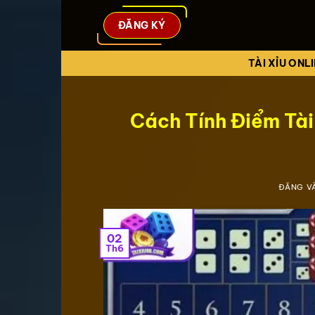
Bỏ
qua
ĐĂNG KÝ
nội
dung
TÀI XỈU ONL
Cách Tính Điểm Tài
ĐĂNG V
02
Th6