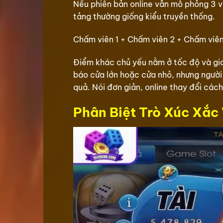
Nếu phiên bản online vẫn mô phỏng 3 vi
tảng thường giống kiểu truyền thống.
Chấm viên 1 + Chấm viên 2 + Chấm viê
Điểm khác chủ yếu nằm ở tốc độ và giao
báo cửa lớn hoặc cửa nhỏ, nhưng người c
quả. Nói đơn giản, online thay đổi cách
Phân Biệt Trò Xúc Xắc