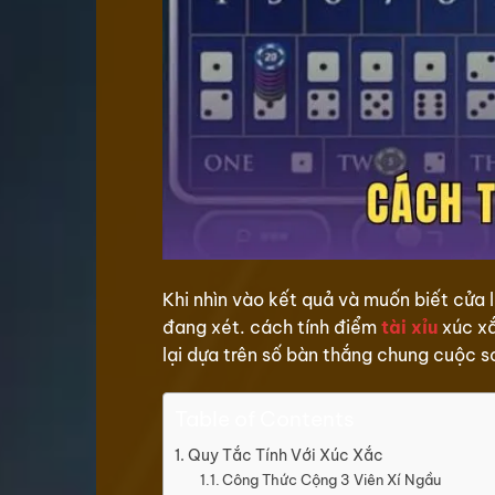
Khi nhìn vào kết quả và muốn biết cửa 
đang xét. cách tính điểm
tài xỉu
xúc xắ
lại dựa trên số bàn thắng chung cuộc s
Table of Contents
Quy Tắc Tính Với Xúc Xắc
Công Thức Cộng 3 Viên Xí Ngầu