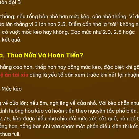
Bàn đội B
 thắng; nếu tổng bàn nhỏ hơn mức kèo, cửa nhỏ thắng. Ví d
ửa lớn thắng vì 3 lớn hơn 2.5. Điểm cần nhớ là “tài” không n
àn có vượt mốc kèo hay không. Các mức như 2.0, 2.5 hoặc
t kết quả.
a, Thua Nửa Và Hoàn Tiền?
hắng cao hơn, thấp hơn hay bằng mức kèo, đặc biệt khi g
lệ ăn tài xỉu
cũng là yếu tố cần xem trước khi xét lợi nhuận
– Mức kèo
 về cửa lớn; nếu âm, nghiêng về cửa nhỏ. Với kèo chẵn như
tình huống hòa kèo và hoàn tiền theo nguyên tắc phổ biến.
.75, kèo được hiểu như chia đôi mức xét kết quả, nên có 
ẳng hạn, tổng bàn chỉ vừa chạm một phần điều kiện thì kết
thua full.