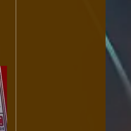
Trên
Điện
Thoại