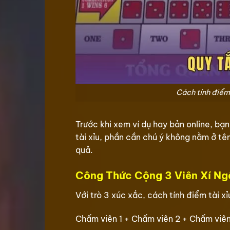
Cách tính điểm 
Trước khi xem ví dụ hay bản online, bạ
tài xỉu, phần cần chú ý không nằm ở tê
quả.
Công Thức Cộng 3 Viên Xí Ng
Với trò 3 xúc xắc, cách tính điểm tài xỉ
Chấm viên 1 + Chấm viên 2 + Chấm viê