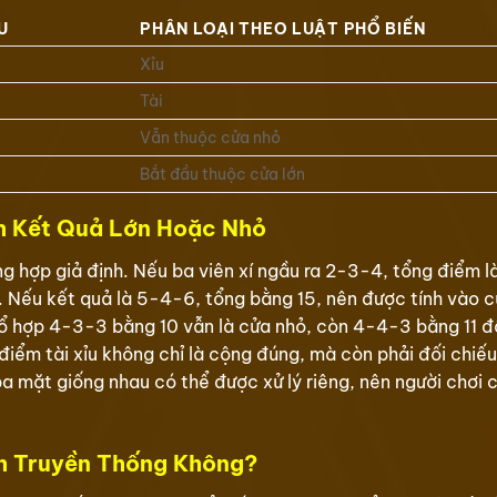
U
PHÂN LOẠI THEO LUẬT PHỔ BIẾN
Xỉu
Tài
Vẫn thuộc cửa nhỏ
Bắt đầu thuộc cửa lớn
h Kết Quả Lớn Hoặc Nhỏ
g hợp giả định. Nếu ba viên xí ngầu ra 2-3-4, tổng điểm l
. Nếu kết quả là 5-4-6, tổng bằng 15, nên được tính vào 
 tổ hợp 4-3-3 bằng 10 vẫn là cửa nhỏ, còn 4-4-3 bằng 11 đ
 điểm tài xỉu không chỉ là cộng đúng, mà còn phải đối chiếu
ba mặt giống nhau có thể được xử lý riêng, nên người chơi 
h Truyền Thống Không?