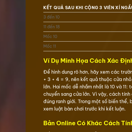
KẾT QUẢ SAU KHI CỘNG 3 VIÊN XÍ NGẦ
3 đến 10
11 đến 18
Mốc 10
Mốc 11
Ví Dụ Minh Họa Cách Xác Địn
Để hình dung rõ hơn, hãy xem các trườn
+ 3 + 4 = 9, nên kết quả thuộc cửa nhỏ
lớn. Hai mốc dễ nhầm nhất là 10 và 11:
chuyển sang cửa lớn. Vì vậy, cách tính
đúng ranh giới. Trong một số biến thể, 
xem luật bàn chơi trước khi kết luận.
Bản Online Có Khác Cách Tín